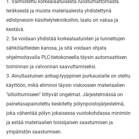
1. Valmistettu korkealaatuisesta ruostumattomasta
teräksestä ja muista materiaaleista yhdistettynä
edistyneisiin käsittelytekniikoihin, laatu on vakaa ja
kestävä.
2. Se voidaan yhdistää korkealaatuisten ja tunnettujen
sähkölaitteiden kanssa, ja sitä voidaan ohjata
ohjelmoitavalla PLC-tietokoneella täysin automaattisen
toiminnan ja valvonnan saavuttamiseksi.
3. Ainutlaatuinen airbag-tyyppinen purkauslaite on otettu
käyttöön, mikä eliminoi täysin viskoosien materiaalien
"silloittumiseen" liittyvät ongelmat. Järjestelmässä on
painetasapainotettu keskitetty pölynpoistojärjestelmä,
joka vähentää pölyn jokaisessa vuotokohdassa minimiin
ja estää materiaalien toissijaisen saastumisen ja
ympäristön saastumisen.