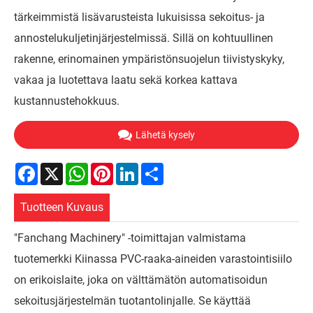
tärkeimmistä lisävarusteista lukuisissa sekoitus- ja
annostelukuljetinjärjestelmissä. Sillä on kohtuullinen
rakenne, erinomainen ympäristönsuojelun tiivistyskyky,
vakaa ja luotettava laatu sekä korkea kattava
kustannustehokkuus.
Lähetä kysely
Facebook
X
WhatsApp
Pinterest
LinkedIn
Share
Tuotteen Kuvaus
"Fanchang Machinery" -toimittajan valmistama
tuotemerkki Kiinassa PVC-raaka-aineiden varastointisiilo
on erikoislaite, joka on välttämätön automatisoidun
sekoitusjärjestelmän tuotantolinjalle. Se käyttää