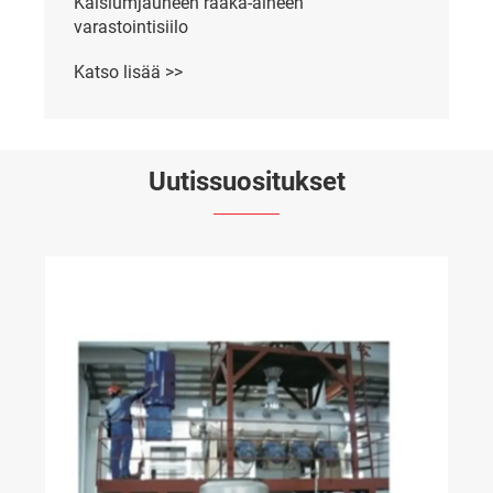
Kalsiumjauheen raaka-aineen
varastointisiilo
Katso lisää >>
Uutissuositukset
Ovatko SHL-W-sarjan v
sekoittimet paras ratk
teolliseen jauheen sek
Katso lisää >>