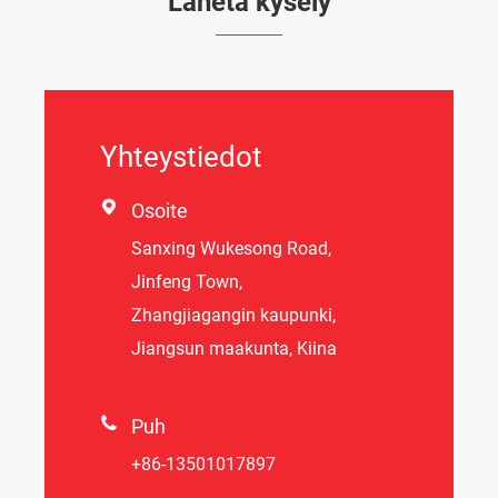
Lähetä kysely
Yhteystiedot

Osoite
Sanxing Wukesong Road,
Jinfeng Town,
Zhangjiagangin kaupunki,
Jiangsun maakunta, Kiina

Puh
+86-13501017897