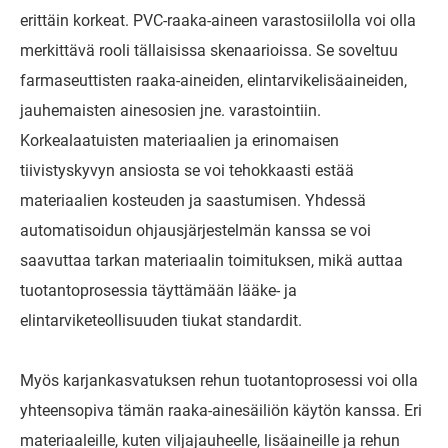
erittäin korkeat. PVC-raaka-aineen varastosiilolla voi olla
merkittävä rooli tällaisissa skenaarioissa. Se soveltuu
farmaseuttisten raaka-aineiden, elintarvikelisäaineiden,
jauhemaisten ainesosien jne. varastointiin.
Korkealaatuisten materiaalien ja erinomaisen
tiivistyskyvyn ansiosta se voi tehokkaasti estää
materiaalien kosteuden ja saastumisen. Yhdessä
automatisoidun ohjausjärjestelmän kanssa se voi
saavuttaa tarkan materiaalin toimituksen, mikä auttaa
tuotantoprosessia täyttämään lääke- ja
elintarviketeollisuuden tiukat standardit.
Myös karjankasvatuksen rehun tuotantoprosessi voi olla
yhteensopiva tämän raaka-ainesäiliön käytön kanssa. Eri
materiaaleille, kuten viljajauheelle, lisäaineille ja rehun