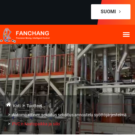
SUOMI
Koti
Tuotteet
Automaattinen sekoitus sekoitus annostelu syöttöjärjestelmä
PVC:n kaatopaikka ja siilo