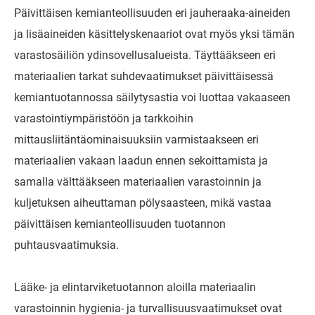
Päivittäisen kemianteollisuuden eri jauheraaka-aineiden
ja lisäaineiden käsittelyskenaariot ovat myös yksi tämän
varastosäiliön ydinsovellusalueista. Täyttääkseen eri
materiaalien tarkat suhdevaatimukset päivittäisessä
kemiantuotannossa säilytysastia voi luottaa vakaaseen
varastointiympäristöön ja tarkkoihin
mittausliitäntäominaisuuksiin varmistaakseen eri
materiaalien vakaan laadun ennen sekoittamista ja
samalla välttääkseen materiaalien varastoinnin ja
kuljetuksen aiheuttaman pölysaasteen, mikä vastaa
päivittäisen kemianteollisuuden tuotannon
puhtausvaatimuksia.
Lääke- ja elintarviketuotannon aloilla materiaalin
varastoinnin hygienia- ja turvallisuusvaatimukset ovat