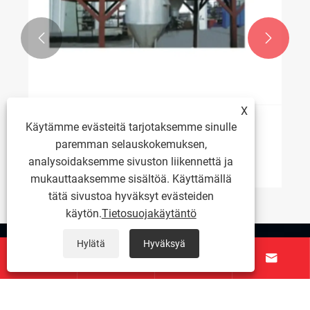


X
Käytämme evästeitä tarjotaksemme sinulle
sekoitin?
paremman selauskokemuksen,
analysoidaksemme sivuston liikennettä ja
mukauttaaksemme sisältöä. Käyttämällä
tätä sivustoa hyväksyt evästeiden
käytön.
Tietosuojakäytäntö
Hylätä
Hyväksyä
Tietoja meistä




Tuotteet