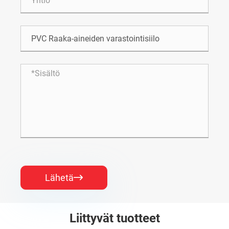
Lähetä

Liittyvät tuotteet