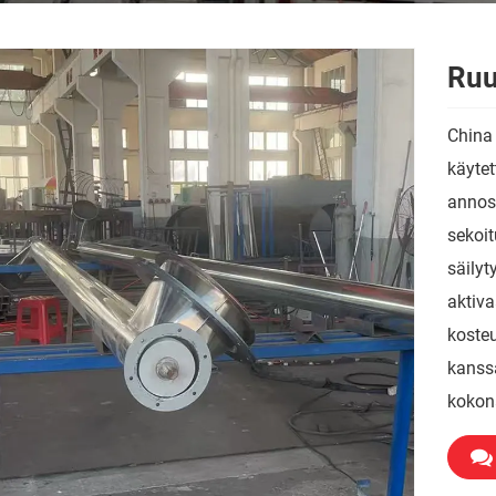
Ruu
China
käytet
annost
sekoit
säilyt
aktiva
koste
kanss
kokon