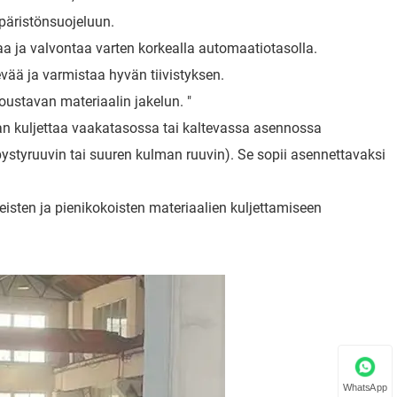
mpäristönsuojeluun.
aa ja valvontaa varten korkealla automaatiotasolla.
evää ja varmistaa hyvän tiivistyksen.
joustavan materiaalin jakelun. "
aan kuljettaa vaakatasossa tai kaltevassa asennossa
 pystyruuvin tai suuren kulman ruuvin). Se sopii asennettavaksi
isten ja pienikokoisten materiaalien kuljettamiseen
WhatsApp