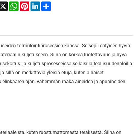
acebook
X
WhatsApp
Pinterest
LinkedIn
Share
iden formulointiprosessien kanssa. Se sopii erityisen hyvin
ateriaalin kuljetukseen. Siinä on korkea luotettavuus ja hyvä
sekoitus- ja kuljetusprosesseissa sellaisilla teollisuudenaloilla
ja sillä on merkittäviä yleisiä etuja, kuten alhaiset
o elinkaaren ajan, vähemmän raaka-aineiden ja apuaineiden
teriaaleista, kuten ruostumattomasta teräksestä. Siinä on