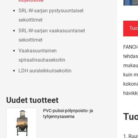
SRL-W-sarjan pystysuuntaiset
sekoittimet
Tuo
SRL-W-sarjan vaakasuuntaiset
sekoittimet
FANCHA
Vaakasuuntainen
tehdas
spiraalinauhasekoitin
mukaut
LDH auraleikkurisekoitin
kuin mu
kokona
hävikk
Uudet tuotteet
PVC-pulssi-pölynpoisto- ja
Tuo
tyhjennysasema
1. Ruu