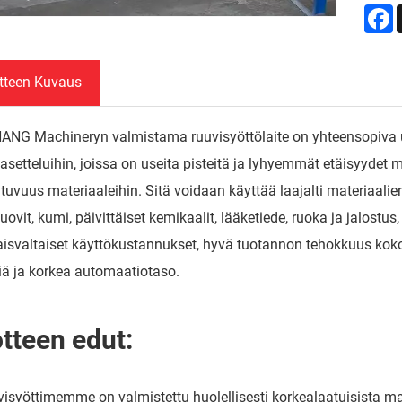
F
tteen Kuvaus
NG Machineryn valmistama ruuvisyöttölaite on yhteensopiva use
asetteluihin, joissa on useita pisteitä ja lyhyemmät etäisyydet m
uvuus materiaaleihin. Sitä voidaan käyttää laajalti materiaalien 
ovit, kumi, päivittäiset kemikaalit, lääketiede, ruoka ja jalostus, 
isvaltaiset käyttökustannukset, hyvä tuotannon tehokkuus kok
iä ja korkea automaatiotaso.
tteen edut:
visyöttimemme on valmistettu huolellisesti korkealaatuisista ma