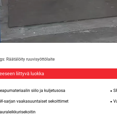
gs: Räätälöity ruuvisyöttölaite
eeseen liittyvä luokka
apumateriaalin siilo ja kuljetusosa
S
W-sarjan vaakasuuntaiset sekoittimet
V
uraleikkurisekoitin