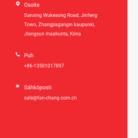

Osoite
Sanxing Wukesong Road, Jinfeng
Town, Zhangjiagangin kaupunki,
Jiangsun maakunta, Kiina

Puh
+86-13501017897

Sähköposti
sale@fan-chang.com.cn