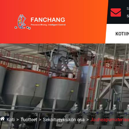
S
s
KOTII
Koti
Tuotteet
Sekoitusyksikön osa
Jauheapumateriaali