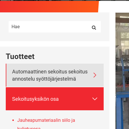
Tuotteet
Automaattinen sekoitus sekoitus

annostelu syöttöjärjestelmä

Sekoitusyksikön osa
Jauheapumateriaalin siilo ja
kuljetusosa