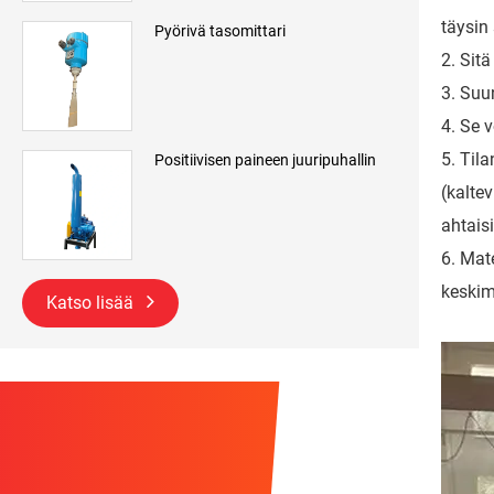
täysin
Pyörivä tasomittari
2. Sit
3. Suu
4. Se 
5. Til
Positiivisen paineen juuripuhallin
(kalte
ahtaisi
6. Mat
keskim
Katso lisää