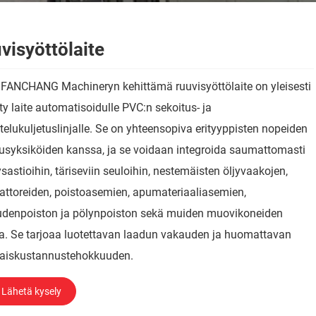
visyöttölaite
 FANCHANG Machineryn kehittämä ruuvisyöttölaite on yleisesti
ty laite automatisoidulle PVC:n sekoitus- ja
elukuljetuslinjalle. Se on yhteensopiva erityyppisten nopeiden
usyksiköiden kanssa, ja se voidaan integroida saumattomasti
ysastioihin, täriseviin seuloihin, nestemäisten öljyvaakojen,
attoreiden, poistoasemien, apumateriaaliasemien,
udenpoiston ja pölynpoiston sekä muiden muovikoneiden
a. Se tarjoaa luotettavan laadun vakauden ja huomattavan
aiskustannustehokkuuden.
Lähetä kysely