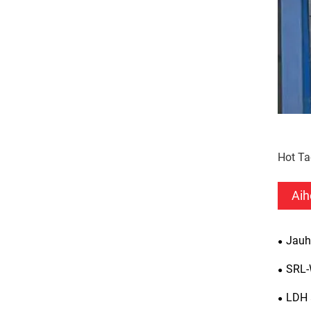
Hot Ta
Aih
Jauhe
SRL-
LDH a