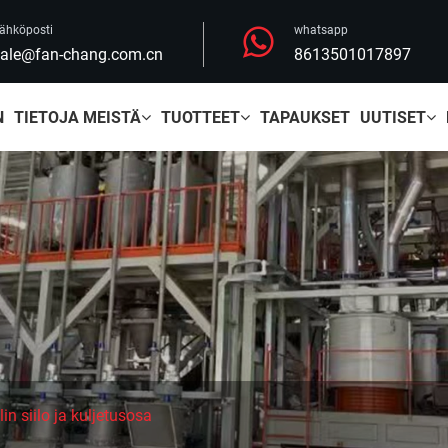
ähköposti
whatsapp
ale@fan-chang.com.cn
8613501017897
N
TIETOJA MEISTÄ
TUOTTEET
TAPAUKSET
UUTISET
n siilo ja kuljetusosa