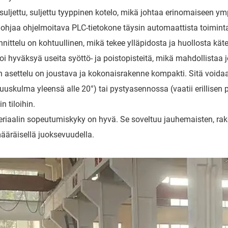
 suljettu, suljettu tyyppinen kotelo, mikä johtaa erinomaiseen y
ä ohjaa ohjelmoitava PLC-tietokone täysin automaattista toimint
nnittelu on kohtuullinen, mikä tekee ylläpidosta ja huollosta kät
voi hyväksyä useita syöttö- ja poistopisteitä, mikä mahdollistaa 
an asettelu on joustava ja kokonaisrakenne kompakti. Sitä void
vuuskulma yleensä alle 20°) tai pystyasennossa (vaatii erillisen
in tiloihin.
eriaalin sopeutumiskyky on hyvä. Se soveltuu jauhemaisten, rake
ääräisellä juoksevuudella.